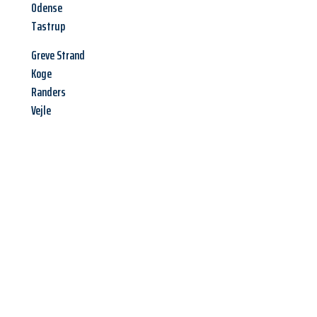
Odense
Tastrup
Greve Strand
Koge
Randers
Vejle
Jetzt anfragen &
Angebot
mit Best-Preis
erhalten!
Schicken Sie uns jetzt Ihre unverbindliche Anfrage und sichern
Sie sich Ihr
individuelles Umzugsangebot für Ihr Anliegen in
Moers
zum Best-Preis! Nutzen Sie die Gelegenheit für einen