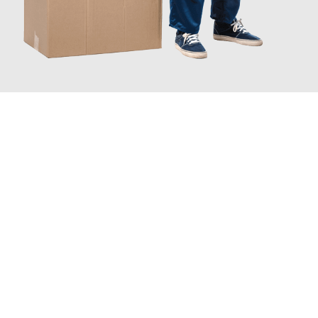
JETZT ANFRAGEN
Erleben Sie mit Umzugsmeister Busch Moers, wie
einfach und
stressfrei Ihr Umzug Moers Helsingor
sein kann. Unser
Expertenteam steht bereit, um Ihnen einen reibungslosen
Übergang in Ihr neues Zuhause zu garantieren.
Jetzt
unverbindliches Angebot
erhalten &