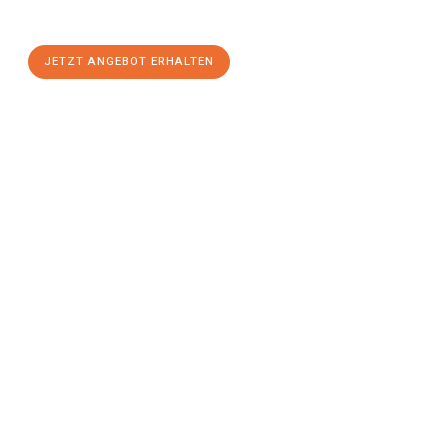
stressfreien Umzug
mit maximalem Komfort:
JETZT ANGEBOT ERHALTEN