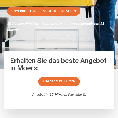
UNVERBINDLICHES ANGEBOT ERHALTEN
100% unverbindlich
– Garantiert eine Antwort
innerhalb von 15
Minuten
.
Erhalten Sie das
beste Angebot
in Moers:
ANGEBOT ERHALTEN
Angebot
in 15 Minuten
(garantiert).