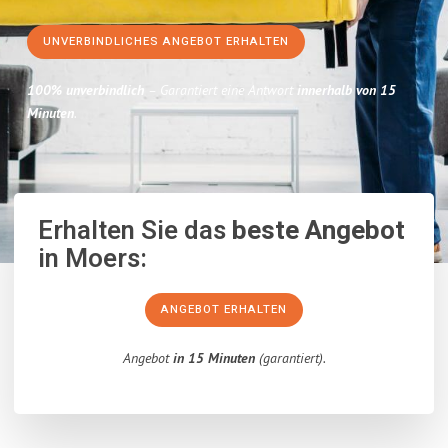
UNVERBINDLICHES ANGEBOT ERHALTEN
100% unverbindlich
– Garantiert eine Antwort
innerhalb von 15
Minuten
.
Erhalten Sie das
beste Angebot
in Moers:
ANGEBOT ERHALTEN
Angebot
in 15 Minuten
(garantiert).