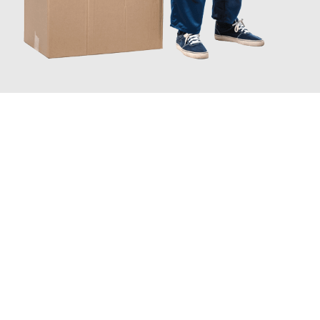
JETZT ANFRAGEN
Erleben Sie mit Umzugsmeister Busch Moers, wie
einfach und
stressfrei Ihr Umzug Moers Tampere
sein kann. Unser
Expertenteam steht bereit, um Ihnen einen reibungslosen
Übergang in Ihr neues Zuhause zu garantieren.
Jetzt
unverbindliches Angebot
erhalten &