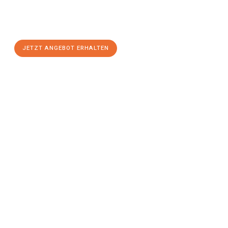
Sie sich Ihr
individuelles Umzugsangebot für Ihr Anliegen in
Moers
zum Best-Preis! Nutzen Sie die Gelegenheit für einen
stressfreien Umzug
mit maximalem Komfort:
JETZT ANGEBOT ERHALTEN