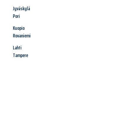
Jyväskylä
Pori
Kuopio
Rovaniemi
Lahti
Tampere
Jetzt anfragen &
Angebot
mit Best-Preis
erhalten!
Schicken Sie uns jetzt Ihre unverbindliche Anfrage und sichern