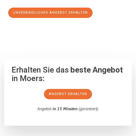
UNVERBINDLICHES ANGEBOT ERHALTEN
100% unverbindlich
– Garantiert eine Antwort
innerhalb von 15
Minuten
.
Erhalten Sie das
beste Angebot
in Moers:
ANGEBOT ERHALTEN
Angebot
in 15 Minuten
(garantiert).