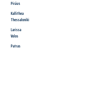
Piräus
Kallithea
Thessaloniki
Larissa
Volos
Patras
Jetzt anfragen &
Angebot
mit Best-Preis
erhalten!
Schicken Sie uns jetzt Ihre unverbindliche Anfrage und sichern