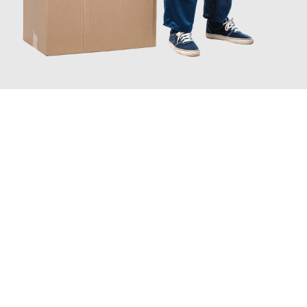
JETZT ANFRAGEN
Erleben Sie mit Umzugsmeister Busch Moers, wie
einfach und
stressfrei Ihr Umzug Moers Kallithea
sein kann. Unser
Expertenteam steht bereit, um Ihnen einen reibungslosen
Übergang in Ihr neues Zuhause zu garantieren.
Jetzt
unverbindliches Angebot
erhalten &