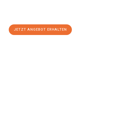
Sie sich Ihr
individuelles Umzugsangebot für Ihr Anliegen in
Moers
zum Best-Preis! Nutzen Sie die Gelegenheit für einen
stressfreien Umzug
mit maximalem Komfort:
JETZT ANGEBOT ERHALTEN