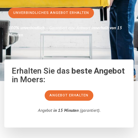
UNVERBINDLICHES ANGEBOT ERHALTEN
100% unverbindlich
– Garantiert eine Antwort
innerhalb von 15
Minuten
.
Erhalten Sie das
beste Angebot
in Moers:
ANGEBOT ERHALTEN
Angebot
in 15 Minuten
(garantiert).