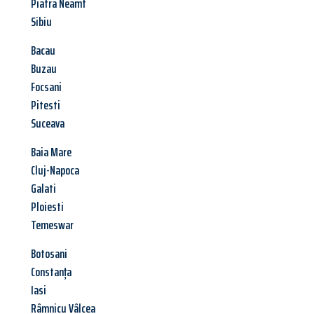
Piatra Neamt
Sibiu
Bacau
Buzau
Focsani
Pitesti
Suceava
Baia Mare
Cluj-Napoca
Galati
Ploiesti
Temeswar
Botosani
Constanța
Iasi
Râmnicu Vâlcea