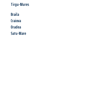
Tirgu-Mures
Braila
Craiova
Oradea
Satu-Mare
Jetzt anfragen &
Angebot
mit Best-Preis
erhalten!
Schicken Sie uns jetzt Ihre unverbindliche Anfrage und sichern
Sie sich Ihr
individuelles Umzugsangebot für Ihr Anliegen in
Moers
zum Best-Preis! Nutzen Sie die Gelegenheit für einen
stressfreien Umzug
mit maximalem Komfort: