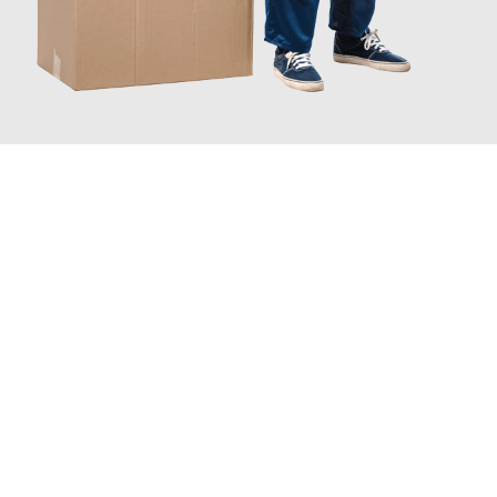
JETZT ANFRAGEN
Erleben Sie mit Umzugsmeister Busch Moers, wie
einfach und
stressfrei Ihr Umzug Moers Rumänien
sein kann. Unser
Expertenteam steht bereit, um Ihnen einen reibungslosen
Übergang in Ihr neues Zuhause zu garantieren.
Jetzt
unverbindliches Angebot
erhalten &