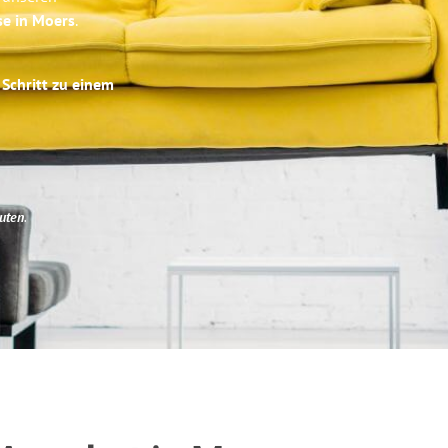
se in Moers
.
 Schritt zu einem
uten
.