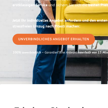
erstklassigen Service
und sichern Sie sich die
besten Prei
Jetzt Ihr individuelles Angebot anfordern und den ersten
stressfreien Umzug nach Pitesti machen:
UNVERBINDLICHES ANGEBOT ERHALTEN
100% unverbindlich
– Garantiert eine Antwort
innerhalb von 15 Min