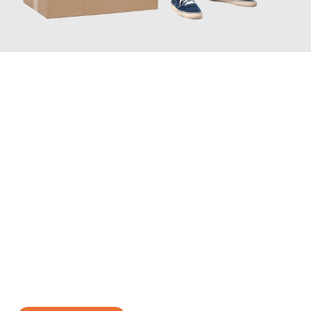
JETZT ANFRAGEN
Erleben Sie mit Umzugsmeister Busch Moers, wie
einfach und
stressfrei Ihr Umzug Moers Örebro
sein kann. Unser
Expertenteam steht bereit, um Ihnen einen reibungslosen
Übergang in Ihr neues Zuhause zu garantieren.
Jetzt
unverbindliches Angebot
erhalten &
100€ sparen: