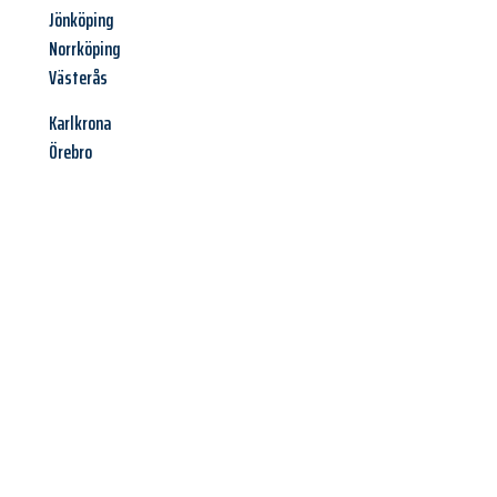
Jönköping
Norrköping
Västerås
Karlkrona
Örebro
Jetzt anfragen &
Angebot
mit Best-Preis
erhalten!
Schicken Sie uns jetzt Ihre unverbindliche Anfrage und sichern
Sie sich Ihr
individuelles Umzugsangebot für Ihr Anliegen in
Moers
zum Best-Preis! Nutzen Sie die Gelegenheit für einen
stressfreien Umzug
mit maximalem Komfort: