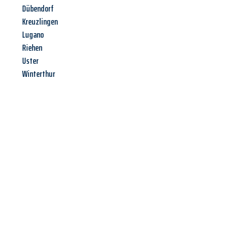
Dübendorf
Kreuzlingen
Lugano
Riehen
Uster
Winterthur
Jetzt anfragen &
Angebot
mit Best-Preis
erhalten!
Schicken Sie uns jetzt Ihre unverbindliche Anfrage und sichern
Sie sich Ihr
individuelles Umzugsangebot für Ihr Anliegen in
Moers
zum Best-Preis! Nutzen Sie die Gelegenheit für einen