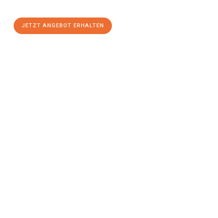
stressfreien Umzug
mit maximalem Komfort:
JETZT ANGEBOT ERHALTEN