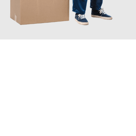
JETZT ANFRAGEN
Erleben Sie mit Umzugsmeister Busch Moers, wie
einfach und
stressfrei Ihr Umzug Moers Wettingen
sein kann. Unser
Expertenteam steht bereit, um Ihnen einen reibungslosen
Übergang in Ihr neues Zuhause zu garantieren.
Jetzt
unverbindliches Angebot
erhalten &