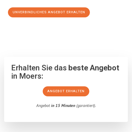
UNVERBINDLICHES ANGEBOT ERHALTEN
100% unverbindlich
– Garantiert eine Antwort
innerhalb von 15
Minuten
.
Erhalten Sie das
beste Angebot
in Moers:
ANGEBOT ERHALTEN
Angebot
in 15 Minuten
(garantiert).