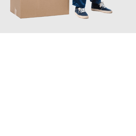
JETZT ANFRAGEN
Erleben Sie mit Umzugsmeister Busch Moers, wie
einfach und
stressfrei Ihr Umzug Moers Kaschau
sein kann. Unser
Expertenteam steht bereit, um Ihnen einen reibungslosen
Übergang in Ihr neues Zuhause zu garantieren.
Jetzt
unverbindliches Angebot
erhalten &
100€ sparen: