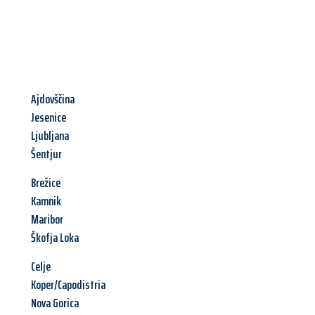
Ajdovščina
Jesenice
Ljubljana
Šentjur
Brežice
Kamnik
Maribor
Škofja Loka
Celje
Koper/Capodistria
Nova Gorica