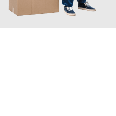
JETZT ANFRAGEN
Erleben Sie mit Umzugsmeister Busch Moers, wie
einfach und
stressfrei Ihr Umzug Moers Jesenice
sein kann. Unser
Expertenteam steht bereit, um Ihnen einen reibungslosen
Übergang in Ihr neues Zuhause zu garantieren.
Jetzt
unverbindliches Angebot
erhalten &
100€ sparen: