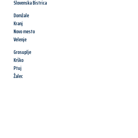
Slovenska Bistrica
Domžale
Kranj
Novo mesto
Velenje
Grosuplje
Krško
Ptuj
Žalec
Jetzt anfragen &
Angebot
mit Best-Preis
erhalten!