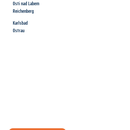
Osti nad Labem
Reichenberg
Karlsbad
Ostrau
Jetzt anfragen &
Angebot
mit Best-Preis
erhalten!
Schicken Sie uns jetzt Ihre unverbindliche Anfrage und sichern
Sie sich Ihr
individuelles Umzugsangebot für Ihr Anliegen in
Moers
zum Best-Preis! Nutzen Sie die Gelegenheit für einen
stressfreien Umzug
mit maximalem Komfort: