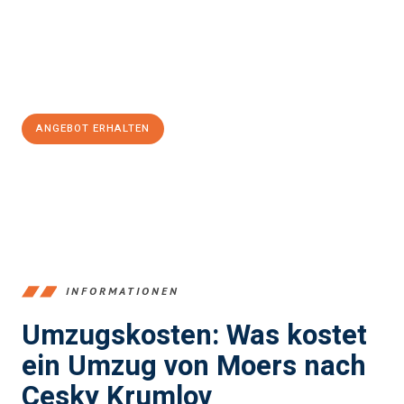
Übergang in Ihr neues Zuhause zu garantieren.
Jetzt
unverbindliches Angebot
erhalten &
100€ sparen:
ANGEBOT ERHALTEN
+4915792653393
INFORMATIONEN
Umzugskosten: Was kostet
ein Umzug von Moers nach
Cesky Krumlov