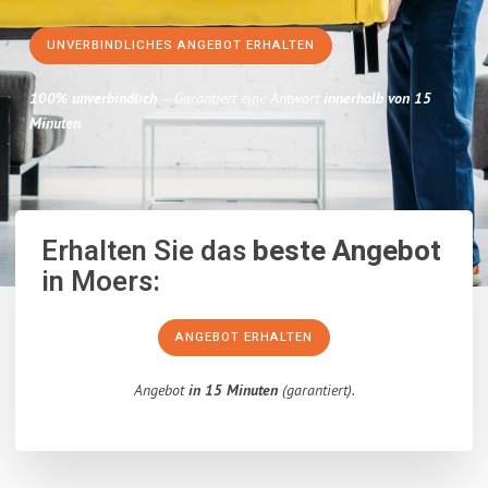
UNVERBINDLICHES ANGEBOT ERHALTEN
100% unverbindlich
– Garantiert eine Antwort
innerhalb von 15
Minuten
.
Erhalten Sie das
beste Angebot
in Moers:
ANGEBOT ERHALTEN
Angebot
in 15 Minuten
(garantiert).