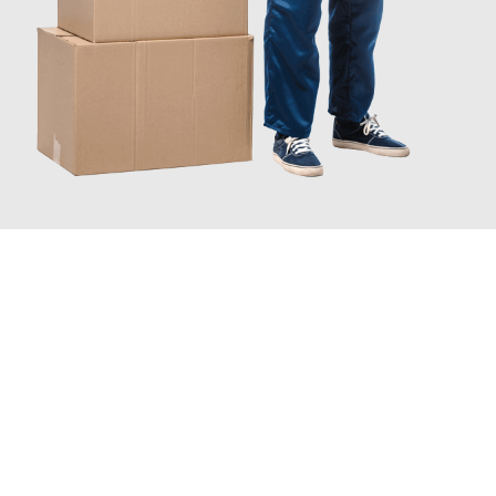
JETZT ANFRAGEN
Erleben Sie mit Umzugsmeister Busch Moers, wie
einfach und
stressfrei Ihr Umzug Moers Cesky Krumlov
sein kann. Unser
Expertenteam steht bereit, um Ihnen einen reibungslosen