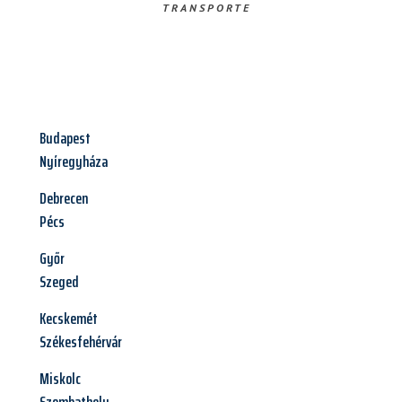
TRANSPORTE
Budapest
Nyíregyháza
Debrecen
Pécs
Győr
Szeged
Kecskemét
Székesfehérvár
Miskolc