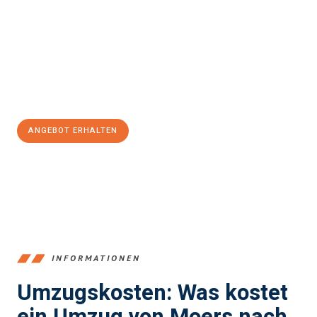
stressfrei Ihr Umzug Moers Székesfehérvár
sein kann. Unser
Expertenteam steht bereit, um Ihnen einen reibungslosen
Übergang in Ihr neues Zuhause zu garantieren.
Jetzt
unverbindliches Angebot
erhalten &
100€ sparen:
ANGEBOT ERHALTEN
+4915792653393
INFORMATIONEN
Umzugskosten: Was kostet