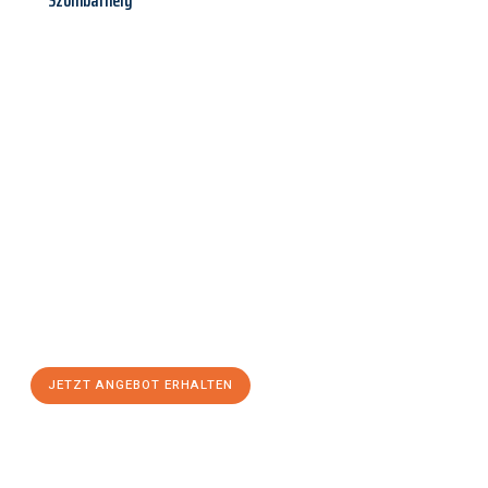
Szombathely
Jetzt anfragen &
Angebot
mit Best-Preis
erhalten!
Schicken Sie uns jetzt Ihre unverbindliche Anfrage und sichern
Sie sich Ihr
individuelles Umzugsangebot für Ihr Anliegen in
Moers
zum Best-Preis! Nutzen Sie die Gelegenheit für einen
stressfreien Umzug
mit maximalem Komfort:
JETZT ANGEBOT ERHALTEN