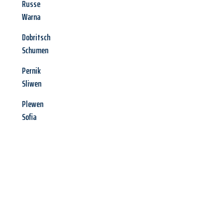
Russe
Warna
Dobritsch
Schumen
Pernik
Sliwen
Plewen
Sofia
Jetzt anfragen &
Angebot
mit Best-Preis
erhalten!