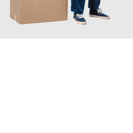
JETZT ANFRAGEN
Erleben Sie mit Umzugsmeister Busch Moers, wie
einfach und
stressfrei Ihr Umzug Moers Schumen
sein kann. Unser
Expertenteam steht bereit, um Ihnen einen reibungslosen
Übergang in Ihr neues Zuhause zu garantieren.
Jetzt
unverbindliches Angebot
erhalten &