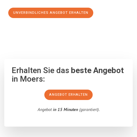
UNVERBINDLICHES ANGEBOT ERHALTEN
100% unverbindlich
– Garantiert eine Antwort
innerhalb von 15
Minuten
.
Erhalten Sie das
beste Angebot
in Moers:
ANGEBOT ERHALTEN
Angebot
in 15 Minuten
(garantiert).