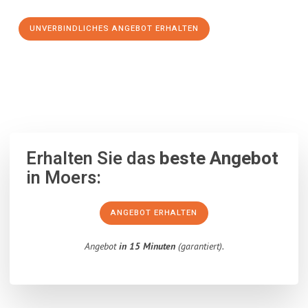
UNVERBINDLICHES ANGEBOT ERHALTEN
100% unverbindlich
– Garantiert eine Antwort
innerhalb von 15
Minuten
.
Erhalten Sie das
beste Angebot
in Moers:
ANGEBOT ERHALTEN
Angebot
in 15 Minuten
(garantiert).