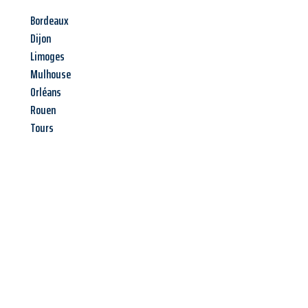
Bordeaux
Dijon
Limoges
Mulhouse
Orléans
Rouen
Tours
Jetzt anfragen &
Angebot
mit Best-Preis
erhalten!
Schicken Sie uns jetzt Ihre unverbindliche Anfrage und sichern