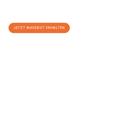
Sie sich Ihr
individuelles Umzugsangebot für Ihr Anliegen in
Moers
zum Best-Preis! Nutzen Sie die Gelegenheit für einen
stressfreien Umzug
mit maximalem Komfort:
JETZT ANGEBOT ERHALTEN