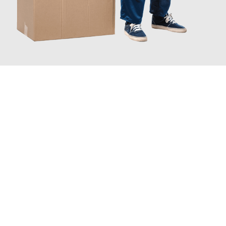
JETZT ANFRAGEN
Erleben Sie mit Umzugsmeister Busch Moers, wie
einfach und
stressfrei Ihr Umzug Moers Mulhouse
sein kann. Unser
Expertenteam steht bereit, um Ihnen einen reibungslosen
Übergang in Ihr neues Zuhause zu garantieren.
Jetzt
unverbindliches Angebot
erhalten &