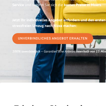
Service
und sichern Sie sich die
besten Preise in Moers
.
Jetzt Ihr individuelles Angebot anfordern und den ersten
stressfreien Umzug nach Nizza machen:
UNVERBINDLICHES ANGEBOT ERHALTEN
100% unverbindlich
– Garantiert eine Antwort
innerhalb von 15 Min