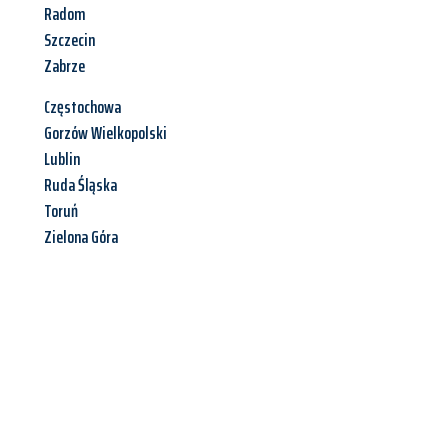
Radom
Szczecin
Zabrze
Częstochowa
Gorzów Wielkopolski
Lublin
Ruda Śląska
Toruń
Zielona Góra
Jetzt anfragen &
Angebot
mit Best-Preis
erhalten!