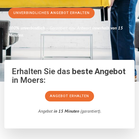
UNVERBINDLICHES ANGEBOT ERHALTEN
100% unverbindlich
– Garantiert eine Antwort
innerhalb von 15
Minuten
.
Erhalten Sie das
beste Angebot
in Moers:
ANGEBOT ERHALTEN
Angebot
in 15 Minuten
(garantiert).