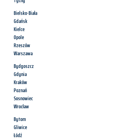
Tychy
Bielsko-Biała
Gdańsk
Kielce
Opole
Rzeszów
Warszawa
Bydgoszcz
Gdynia
Kraków
Poznań
Sosnowiec
Wrocław
Bytom
Gliwice
Łódź