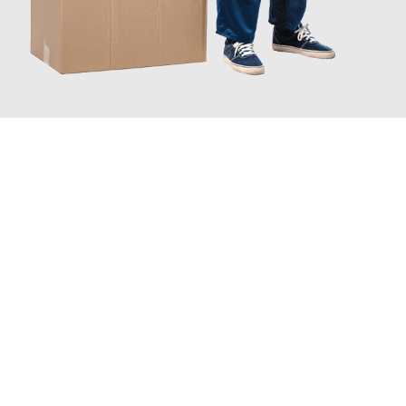
JETZT ANFRAGEN
Erleben Sie mit Umzugsmeister Busch Moers, wie
einfach und
stressfrei Ihr Umzug Moers Białystok
sein kann. Unser
Expertenteam steht bereit, um Ihnen einen reibungslosen
Übergang in Ihr neues Zuhause zu garantieren.
Jetzt
unverbindliches Angebot
erhalten &