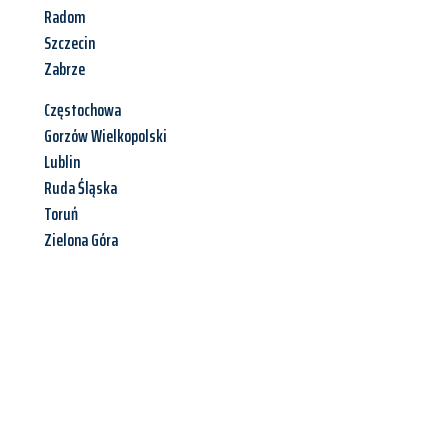
Radom
Szczecin
Zabrze
Częstochowa
Gorzów Wielkopolski
Lublin
Ruda Śląska
Toruń
Zielona Góra
Jetzt anfragen &
Angebot
mit Best-Preis
erhalten!