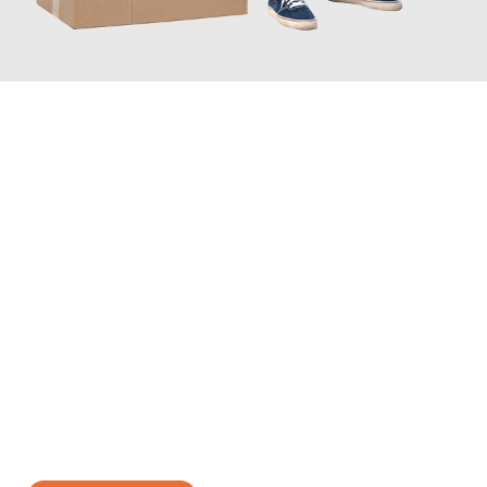
JETZT ANFRAGEN
Erleben Sie mit Umzugsmeister Busch Moers, wie
einfach und
stressfrei Ihr Umzug Moers Elbląg
sein kann. Unser
Expertenteam steht bereit, um Ihnen einen reibungslosen
Übergang in Ihr neues Zuhause zu garantieren.
Jetzt
unverbindliches Angebot
erhalten &
100€ sparen: