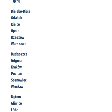
Tychy
Bielsko-Biała
Gdańsk
Kielce
Opole
Rzeszów
Warszawa
Bydgoszcz
Gdynia
Kraków
Poznań
Sosnowiec
Wrocław
Bytom
Gliwice
Łódź