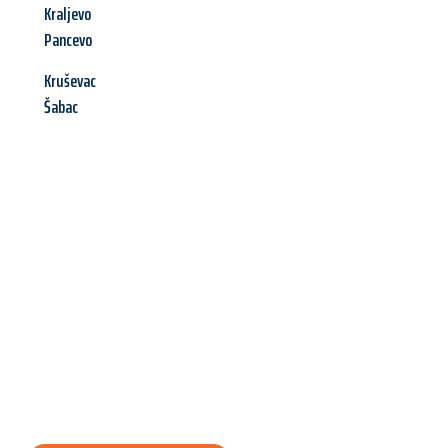
Kraljevo
Pancevo
Kruševac
Šabac
Jetzt anfragen &
Angebot
mit Best-Preis
erhalten!
Schicken Sie uns jetzt Ihre unverbindliche Anfrage und sichern
Sie sich Ihr
individuelles Umzugsangebot für Ihr Anliegen in
Moers
zum Best-Preis! Nutzen Sie die Gelegenheit für einen
stressfreien Umzug
mit maximalem Komfort: