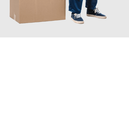
JETZT ANFRAGEN
Erleben Sie mit Umzugsmeister Busch Moers, wie
einfach und
stressfrei Ihr Umzug Moers Kruševac
sein kann. Unser
Expertenteam steht bereit, um Ihnen einen reibungslosen
Übergang in Ihr neues Zuhause zu garantieren.
Jetzt
unverbindliches Angebot
erhalten &