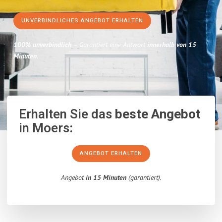
UNVERBINDLICHES ANGEBOT ERHALTEN
100% unverbindlich
– Garantiert eine Antwort
innerhalb von 15
Minuten
.
Erhalten Sie das
beste Angebot
in Moers:
ANGEBOT ERHALTEN
Angebot
in 15 Minuten
(garantiert).