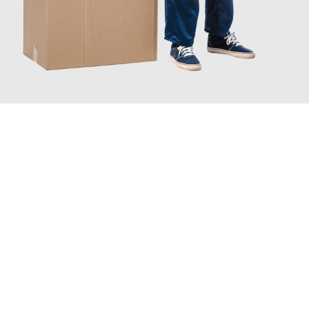
JETZT ANFRAGEN
Erleben Sie mit Umzugsmeister Busch Moers, wie
einfach und
stressfrei Ihr Umzug Moers Smederevo
sein kann. Unser
Expertenteam steht bereit, um Ihnen einen reibungslosen
Übergang in Ihr neues Zuhause zu garantieren.