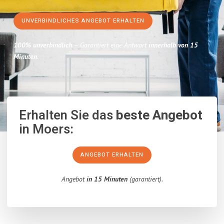
UNVERBINDLICHES ANGEBOT ERHALTEN
100% unverbindlich
– Garantiert eine Antwort
innerhalb von 15
Minuten
.
Erhalten Sie das
beste Angebot
in Moers:
ANGEBOT ERHALTEN
Angebot
in 15 Minuten
(garantiert).