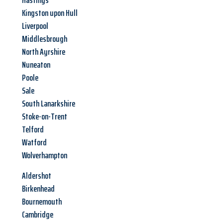
Hastings
Kingston upon Hull
Liverpool
Middlesbrough
North Ayrshire
Nuneaton
Poole
Sale
South Lanarkshire
Stoke-on-Trent
Telford
Watford
Wolverhampton
Aldershot
Birkenhead
Bournemouth
Cambridge