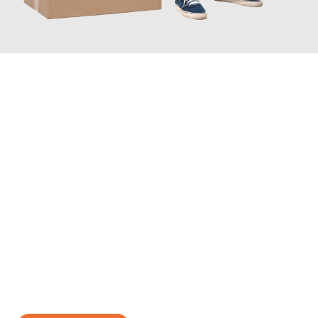
JETZT ANFRAGEN
Erleben Sie mit Umzugsmeister Busch Moers, wie
einfach und
stressfrei Ihr Umzug Moers Angus
sein kann. Unser
Expertenteam steht bereit, um Ihnen einen reibungslosen
Übergang in Ihr neues Zuhause zu garantieren.
Jetzt
unverbindliches Angebot
erhalten &
100€ sparen: