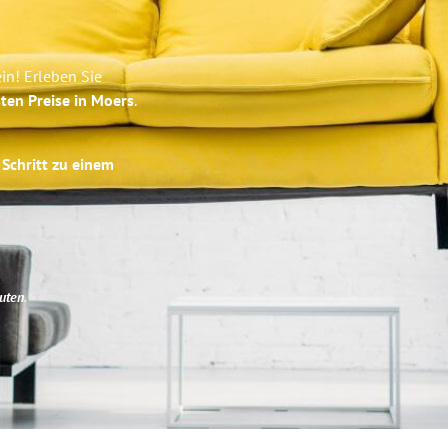
in! Erleben Sie
ten Preise in Moers
.
 Schritt zu einem
uten
.