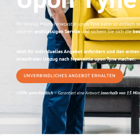
Upon Tyne
Ihr Umzug Moers Newcastle upon Tyne kann so einfach se
unseren
erstklassigen Service
und sichern Sie sich die
bes
Jetzt Ihr individuelles Angebot anfordern und den ersten
stressfreien Umzug nach Newcastle upon Tyne machen:
UNVERBINDLICHES ANGEBOT ERHALTEN
100% unverbindlich
– Garantiert eine Antwort
innerhalb von 15 Min