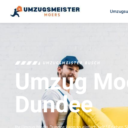
Umzugsu
UMZUGSMEISTER BUSCH
Umzug Mo
Dundee
Ihr Umzug Moers Dundee kann so einfach sein! Erleben S