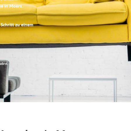
se in Moers
.
 Schritt zu einem
uten
.