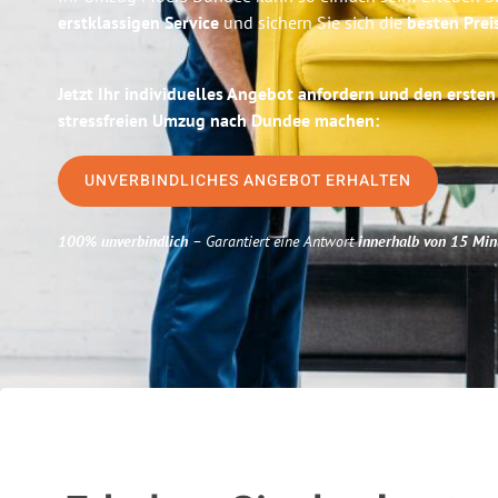
erstklassigen Service
und sichern Sie sich die
besten Prei
Jetzt Ihr individuelles Angebot anfordern und den ersten
stressfreien Umzug nach Dundee machen:
UNVERBINDLICHES ANGEBOT ERHALTEN
100% unverbindlich
– Garantiert eine Antwort
innerhalb von 15 Min