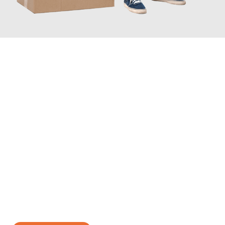
JETZT ANFRAGEN
Erleben Sie mit Umzugsmeister Busch Moers, wie
einfach und
stressfrei Ihr Umzug Moers Belfast
sein kann. Unser
Expertenteam steht bereit, um Ihnen einen reibungslosen
Übergang in Ihr neues Zuhause zu garantieren.
Jetzt
unverbindliches Angebot
erhalten &
100€ sparen: