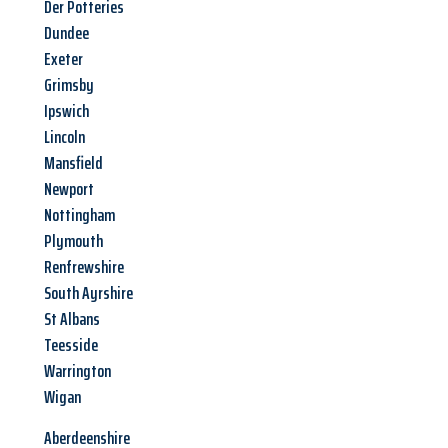
Der Potteries
Dundee
Exeter
Grimsby
Ipswich
Lincoln
Mansfield
Newport
Nottingham
Plymouth
Renfrewshire
South Ayrshire
St Albans
Teesside
Warrington
Wigan
Aberdeenshire