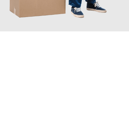
JETZT ANFRAGEN
Erleben Sie mit Umzugsmeister Busch Moers, wie
einfach und
stressfrei Ihr Umzug Moers Ancona
sein kann. Unser
Expertenteam steht bereit, um Ihnen einen reibungslosen
Übergang in Ihr neues Zuhause zu garantieren.
Jetzt
unverbindliches Angebot
erhalten &
100€ sparen: