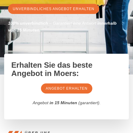
UNVERBINDLICHES ANGEBOT ERHALTEN
100% unverbindlich
– Garantiert eine Antwort
innerhalb
von 15 Minuten
.
Erhalten Sie das
beste
Angebot
in Moers:
ANGEBOT ERHALTEN
Angebot
in 15 Minuten
(garantiert).
ÜBER UNS