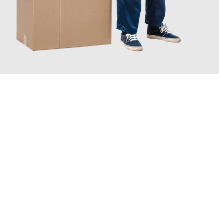
JETZT ANFRAGEN
Erleben Sie mit Umzugsmeister Busch Moers, wie
einfach
und stressfrei Ihr Umzug Moers Prato
sein kann. Unser
Expertenteam steht bereit, um Ihnen einen reibungslosen
Übergang in Ihr neues Zuhause zu garantieren.