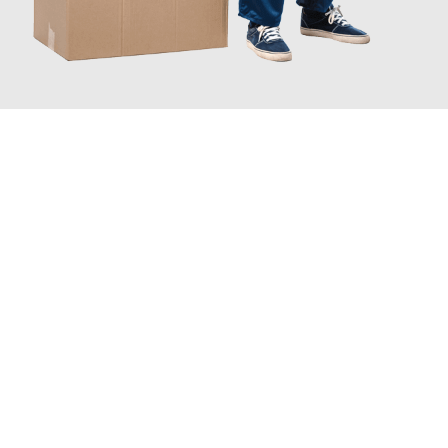
JETZT ANFRAGEN
Erleben Sie mit Umzugsmeister Busch Moers, wie
einfach und
stressfrei Ihr Umzug Moers Salerno
sein kann. Unser
Expertenteam steht bereit, um Ihnen einen reibungslosen
Übergang in Ihr neues Zuhause zu garantieren.
Jetzt
unverbindliches Angebot
erhalten &
100€ sparen: