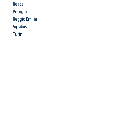
Neapel
Perugia
Reggio Emilia
Syrakus
Turin
Jetzt anfragen &
Angebot
mit Best-Preis
erhalten!
Schicken Sie uns jetzt Ihre unverbindliche Anfrage und sichern
Sie sich Ihr
individuelles Umzugsangebot für Ihr Anliegen in
Moers
zum Best-Preis! Nutzen Sie die Gelegenheit für einen
stressfreien Umzug
mit maximalem Komfort: