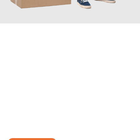
JETZT ANFRAGEN
Erleben Sie mit Umzugsmeister Busch Moers, wie
einfach und
stressfrei Ihr Umzug Moers Monza
sein kann. Unser
Expertenteam steht bereit, um Ihnen einen reibungslosen
Übergang in Ihr neues Zuhause zu garantieren.
Jetzt
unverbindliches Angebot
erhalten &
100€ sparen: