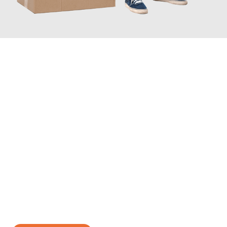
JETZT ANFRAGEN
Erleben Sie mit Umzugsmeister Busch Moers, wie
einfach und
stressfrei Ihr Umzug Moers Almere
sein kann. Unser
Expertenteam steht bereit, um Ihnen einen reibungslosen
Übergang in Ihr neues Zuhause zu garantieren.
Jetzt
unverbindliches Angebot
erhalten &
100€ sparen: