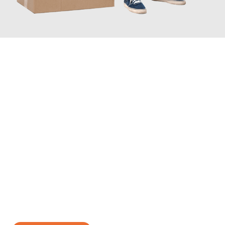
JETZT ANFRAGEN
Erleben Sie mit Umzugsmeister Busch Moers, wie
einfach und
stressfrei Ihr Umzug Moers Breda
sein kann. Unser
Expertenteam steht bereit, um Ihnen einen reibungslosen
Übergang in Ihr neues Zuhause zu garantieren.
Jetzt
unverbindliches Angebot
erhalten &
100€ sparen: