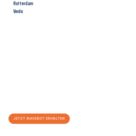
Rotterdam
Venlo
Jetzt anfragen &
Angebot
mit Best-Preis
erhalten!
Schicken Sie uns jetzt Ihre unverbindliche Anfrage und sichern
Sie sich Ihr
individuelles Umzugsangebot für Ihr Anliegen in
Moers
zum Best-Preis! Nutzen Sie die Gelegenheit für einen
stressfreien Umzug
mit maximalem Komfort:
JETZT ANGEBOT ERHALTEN