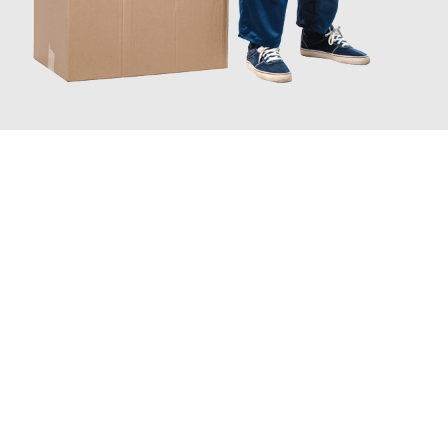
JETZT ANFRAGEN
Erleben Sie mit Umzugsmeister Busch Moers, wie
einfach und
stressfrei Ihr Umzug Moers Maastricht
sein kann. Unser
Expertenteam steht bereit, um Ihnen einen reibungslosen
Übergang in Ihr neues Zuhause zu garantieren.
Jetzt
unverbindliches Angebot
erhalten &