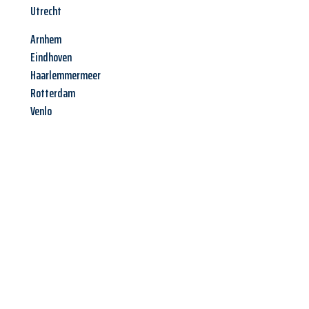
Utrecht
Arnhem
Eindhoven
Haarlemmermeer
Rotterdam
Venlo
Jetzt anfragen &
Angebot
mit Best-Preis
erhalten!
Schicken Sie uns jetzt Ihre unverbindliche Anfrage und sichern
Sie sich Ihr
individuelles Umzugsangebot für Ihr Anliegen in
Moers
zum Best-Preis! Nutzen Sie die Gelegenheit für einen