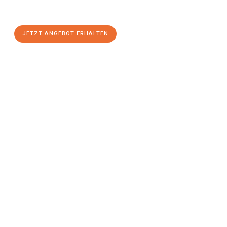
stressfreien Umzug
mit maximalem Komfort:
JETZT ANGEBOT ERHALTEN