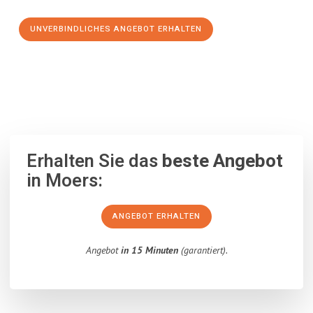
UNVERBINDLICHES ANGEBOT ERHALTEN
100% unverbindlich
– Garantiert eine Antwort
innerhalb von 15
Minuten
.
Erhalten Sie das
beste Angebot
in Moers:
ANGEBOT ERHALTEN
Angebot
in 15 Minuten
(garantiert).