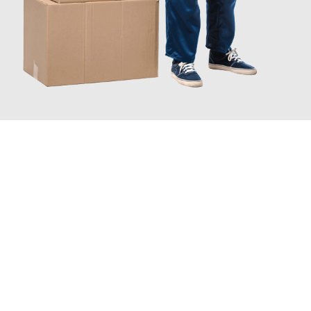
JETZT ANFRAGEN
Erleben Sie mit Umzugsmeister Busch Moers, wie
einfach und
stressfrei Ihr Umzug Moers Zoetermeer
sein kann. Unser
Expertenteam steht bereit, um Ihnen einen reibungslosen
Übergang in Ihr neues Zuhause zu garantieren.