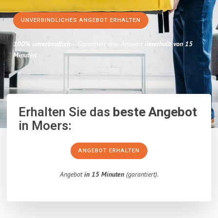
UNVERBINDLICHES ANGEBOT ERHALTEN
100% unverbindlich
– Garantiert eine Antwort
innerhalb von 15
Minuten
.
Erhalten Sie das
beste Angebot
in Moers:
ANGEBOT ERHALTEN
Angebot
in 15 Minuten
(garantiert).