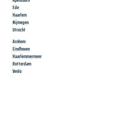
Apeldoorn
Ede
Haarlem
Nijmegen
Utrecht
Arnhem
Eindhoven
Haarlemmermeer
Rotterdam
Venlo
Jetzt anfragen &
Angebot
mit Best-Preis
erhalten!