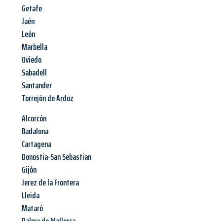
Getafe
Jaén
León
Marbella
Oviedo
Sabadell
Santander
Torrejón de Ardoz
Alcorcón
Badalona
Cartagena
Donostia-San Sebastian
Gijón
Jerez de la Frontera
Lleida
Mataró