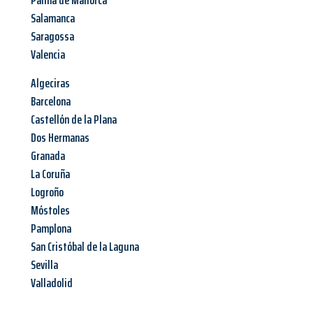
Palma de Mallorca
Salamanca
Saragossa
Valencia
Algeciras
Barcelona
Castellón de la Plana
Dos Hermanas
Granada
La Coruña
Logroño
Móstoles
Pamplona
San Cristóbal de la Laguna
Sevilla
Valladolid