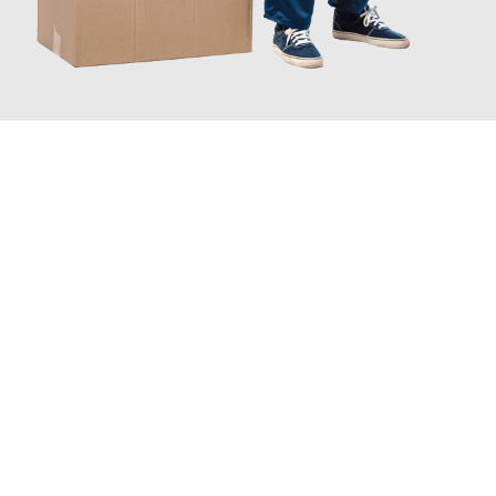
JETZT ANFRAGEN
Erleben Sie mit Umzugsmeister Busch Moers, wie
einfach und
stressfrei Ihr Umzug Moers Granada
sein kann. Unser
Expertenteam steht bereit, um Ihnen einen reibungslosen
Übergang in Ihr neues Zuhause zu garantieren.
Jetzt
unverbindliches Angebot
erhalten &
100€ sparen: