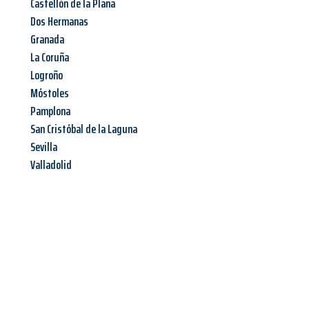
Castellón de la Plana
Dos Hermanas
Granada
La Coruña
Logroño
Móstoles
Pamplona
San Cristóbal de la Laguna
Sevilla
Valladolid
Jetzt anfragen &
Angebot
mit Best-Preis
erhalten!