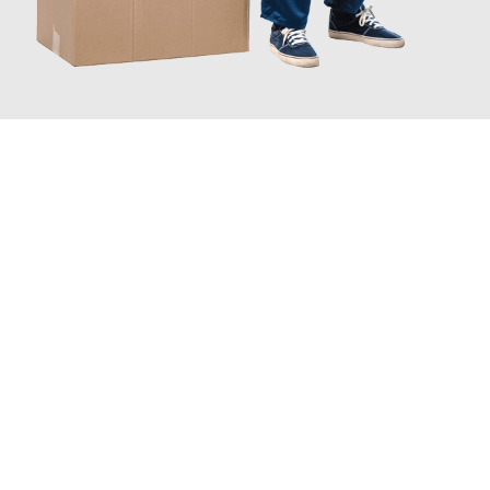
JETZT ANFRAGEN
Erleben Sie mit Umzugsmeister Busch Moers, wie
einfach und
stressfrei Ihr Umzug Moers Terrassa
sein kann. Unser
Expertenteam steht bereit, um Ihnen einen reibungslosen
Übergang in Ihr neues Zuhause zu garantieren.
Jetzt
unverbindliches Angebot
erhalten &
100€ sparen: