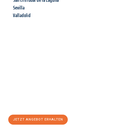
San Cristóbal de la Laguna
Sevilla
Valladolid
Jetzt anfragen &
Angebot
mit Best-Preis
erhalten!
Schicken Sie uns jetzt Ihre unverbindliche Anfrage und sichern
Sie sich Ihr
individuelles Umzugsangebot für Ihr Anliegen in
Moers
zum Best-Preis! Nutzen Sie die Gelegenheit für einen
stressfreien Umzug
mit maximalem Komfort:
JETZT ANGEBOT ERHALTEN