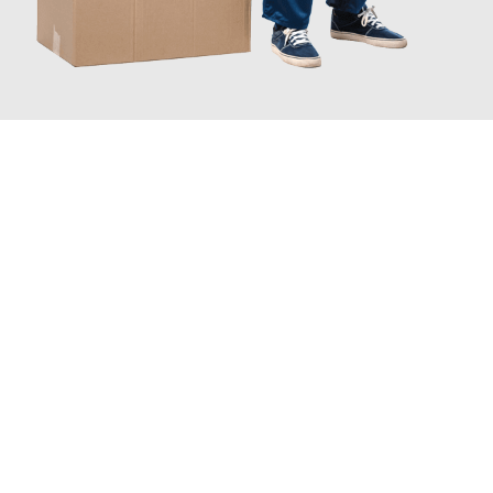
JETZT ANFRAGEN
Erleben Sie mit Umzugsmeister Busch Moers, wie
einfach und
stressfrei Ihr Umzug Moers Valencia
sein kann. Unser
Expertenteam steht bereit, um Ihnen einen reibungslosen
Übergang in Ihr neues Zuhause zu garantieren.
Jetzt
unverbindliches Angebot
erhalten &
100€ sparen: