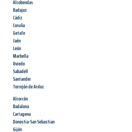
Alcobendas
Badajoz
Cádiz
Coruña
Getafe
Jaén
León
Marbella
Oviedo
Sabadell
Santander
Torrejón de Ardoz
Alcorcón
Badalona
Cartagena
Donostia-San Sebastian
Gijón