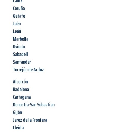
Cádiz
Coruña
Getafe
Jaén
León
Marbella
Oviedo
Sabadell
Santander
Torrejón de Ardoz
Alcorcón
Badalona
Cartagena
Donostia-San Sebastian
Gijón
Jerez de la Frontera
Lleida