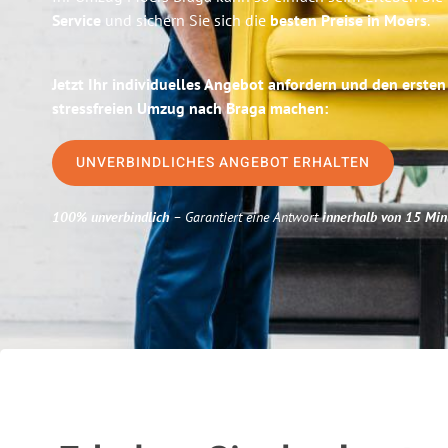
Service
und sichern Sie sich die
besten Preise in Moers
.
Jetzt Ihr individuelles Angebot anfordern und den ersten
stressfreien Umzug nach Braga machen:
UNVERBINDLICHES ANGEBOT ERHALTEN
100% unverbindlich
– Garantiert eine Antwort
innerhalb von 15 Min