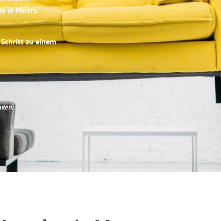
se in Moers
.
 Schritt zu einem
uten
.