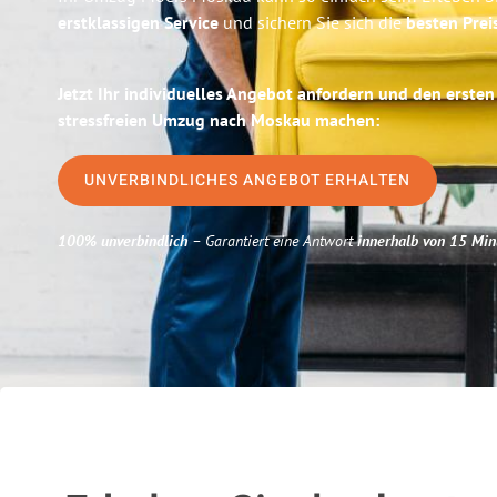
erstklassigen Service
und sichern Sie sich die
besten Prei
Jetzt Ihr individuelles Angebot anfordern und den ersten
stressfreien Umzug nach Moskau machen:
UNVERBINDLICHES ANGEBOT ERHALTEN
100% unverbindlich
– Garantiert eine Antwort
innerhalb von 15 Min