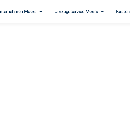
nternehmen Moers
Umzugsservice Moers
Kosten
ers
rg
ben Sie unseren