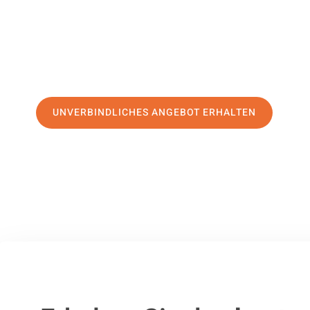
erstklassigen Service
und sichern Sie sich die
besten Prei
Jetzt Ihr individuelles Angebot anfordern und den ersten
stressfreien Umzug nach Schellenberg machen:
UNVERBINDLICHES ANGEBOT ERHALTEN
100% unverbindlich
– Garantiert eine Antwort
innerhalb von 15 Min