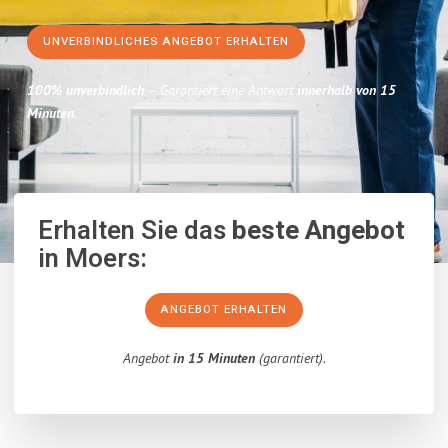
UNVERBINDLICHES ANGEBOT ERHALTEN
100% unverbindlich
– Garantiert eine Antwort
innerhalb von 15
Minuten
.
Erhalten Sie das
beste Angebot
in Moers:
ANGEBOT ERHALTEN
Angebot
in 15 Minuten
(garantiert).