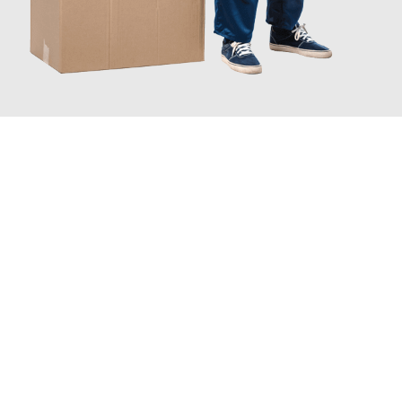
JETZT ANFRAGEN
Erleben Sie mit Umzugsmeister Busch Moers, wie
einfach und
stressfrei Ihr Umzug Moers Reykjavik
sein kann. Unser
Expertenteam steht bereit, um Ihnen einen reibungslosen
Übergang in Ihr neues Zuhause zu garantieren.
Jetzt
unverbindliches Angebot
erhalten &