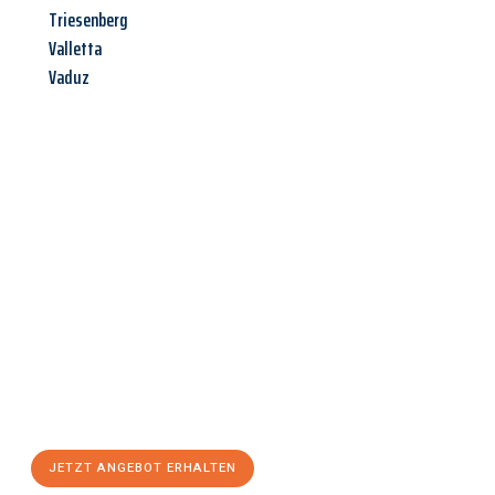
Triesenberg
Valletta
Vaduz
Jetzt anfragen &
Angebot
mit Best-Preis
erhalten!
Schicken Sie uns jetzt Ihre unverbindliche Anfrage und sichern
Sie sich Ihr
individuelles Umzugsangebot für Ihr Anliegen in
Moers
zum Best-Preis! Nutzen Sie die Gelegenheit für einen
stressfreien Umzug
mit maximalem Komfort:
JETZT ANGEBOT ERHALTEN