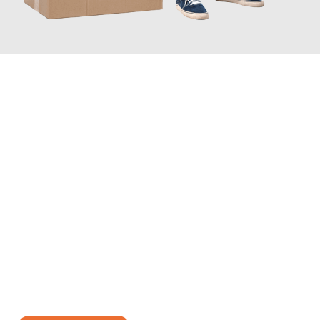
JETZT ANFRAGEN
Erleben Sie mit Umzugsmeister Busch Moers, wie
einfach und
stressfrei Ihr Umzug Moers Skopje
sein kann. Unser
Expertenteam steht bereit, um Ihnen einen reibungslosen
Übergang in Ihr neues Zuhause zu garantieren.
Jetzt
unverbindliches Angebot
erhalten &
100€ sparen: