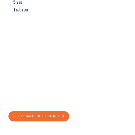
Sivas
Trabzon
Jetzt anfragen &
Angebot
mit Best-Preis
erhalten!
Schicken Sie uns jetzt Ihre unverbindliche Anfrage und sichern
Sie sich Ihr
individuelles Umzugsangebot für Ihr Anliegen in
Moers
zum Best-Preis! Nutzen Sie die Gelegenheit für einen
stressfreien Umzug
mit maximalem Komfort:
JETZT ANGEBOT ERHALTEN