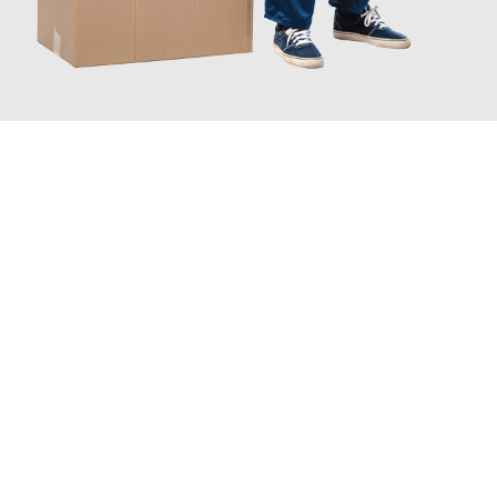
JETZT ANFRAGEN
Erleben Sie mit Umzugsmeister Busch Moers, wie
einfach und
stressfrei Ihr Umzug Moers Erzurum
sein kann. Unser
Expertenteam steht bereit, um Ihnen einen reibungslosen
Übergang in Ihr neues Zuhause zu garantieren.
Jetzt
unverbindliches Angebot
erhalten &
100€ sparen: