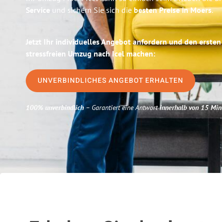
Service
und sichern Sie sich die
besten Preise in Moers
.
Jetzt Ihr individuelles Angebot anfordern und den ersten
stressfreien Umzug nach Icel machen:
UNVERBINDLICHES ANGEBOT ERHALTEN
100% unverbindlich
– Garantiert eine Antwort
innerhalb von 15 Min