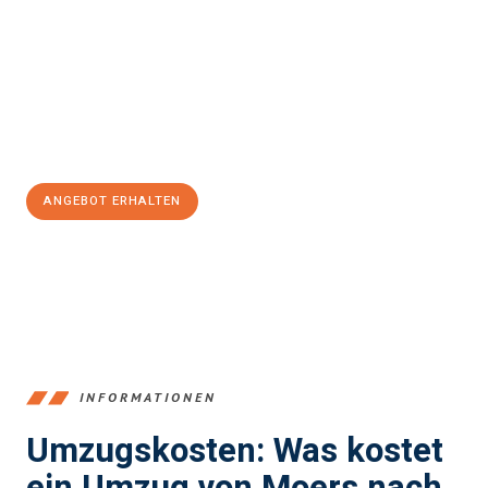
stressfrei Ihr Umzug Moers Kahramanmaras
sein kann. Unser
Expertenteam steht bereit, um Ihnen einen reibungslosen
Übergang in Ihr neues Zuhause zu garantieren.
Jetzt
unverbindliches Angebot
erhalten &
100€ sparen:
ANGEBOT ERHALTEN
+4915792653393
INFORMATIONEN
Umzugskosten: Was kostet