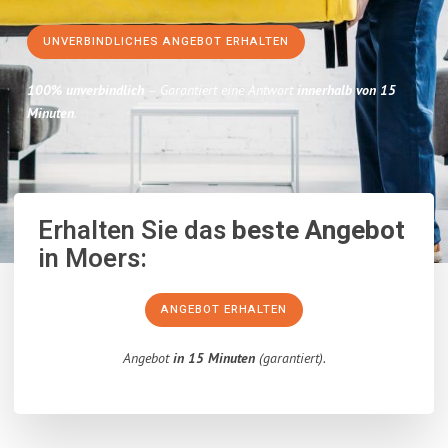
UNVERBINDLICHES ANGEBOT ERHALTEN
100% unverbindlich
– Garantiert eine Antwort
innerhalb von 15
Minuten
.
Erhalten Sie das
beste Angebot
in Moers:
ANGEBOT ERHALTEN
Angebot
in 15 Minuten
(garantiert).