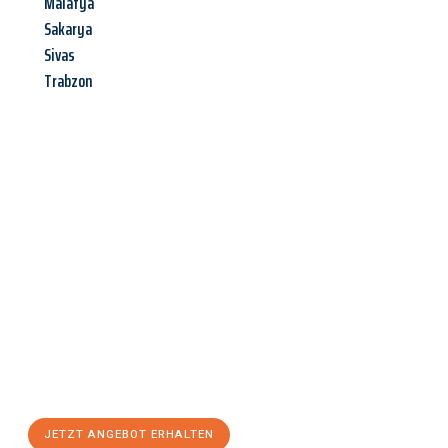
Malatya
Sakarya
Sivas
Trabzon
Jetzt anfragen &
Angebot
mit Best-Preis
erhalten!
Schicken Sie uns jetzt Ihre unverbindliche Anfrage und sichern
Sie sich Ihr
individuelles Umzugsangebot für Ihr Anliegen in
Moers
zum Best-Preis! Nutzen Sie die Gelegenheit für einen
stressfreien Umzug
mit maximalem Komfort:
JETZT ANGEBOT ERHALTEN