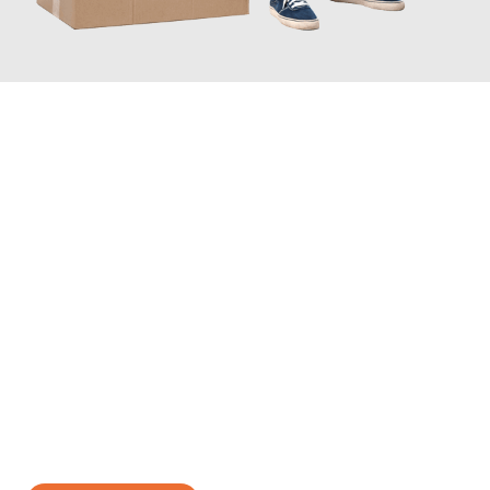
JETZT ANFRAGEN
Erleben Sie mit Umzugsmeister Busch Moers, wie
einfach und
stressfrei Ihr Umzug Moers Hatay
sein kann. Unser
Expertenteam steht bereit, um Ihnen einen reibungslosen
Übergang in Ihr neues Zuhause zu garantieren.
Jetzt
unverbindliches Angebot
erhalten &
100€ sparen: