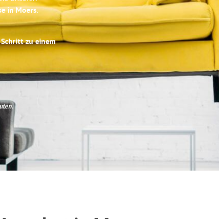
se in Moers
.
 Schritt zu einem
uten
.