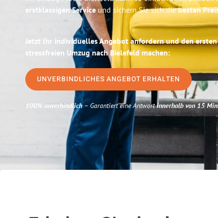
erstklassigen Service
und sichern Sie sich die
besten Prei
Jetzt Ihr individuelles Angebot anfordern und den ersten
stressfreien Umzug nach Bielefeld machen:
UNVERBINDLICHES ANGEBOT ERHALTEN
100% unverbindlich
– Garantiert eine Antwort
innerhalb von 15 Min