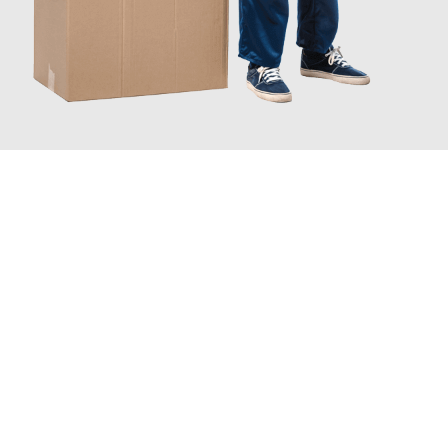
JETZT ANFRAGEN
Erleben Sie mit Umzugsmeister Busch Moers, wie
einfach und
stressfrei Ihr Umzug Moers Leverkusen
sein kann. Unser
Expertenteam steht bereit, um Ihnen einen reibungslosen
Übergang in Ihr neues Zuhause zu garantieren.