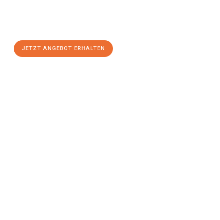
Sie sich Ihr
individuelles Umzugsangebot für Ihr Anliegen in
Moers
zum Best-Preis! Nutzen Sie die Gelegenheit für einen
stressfreien Umzug
mit maximalem Komfort:
JETZT ANGEBOT ERHALTEN