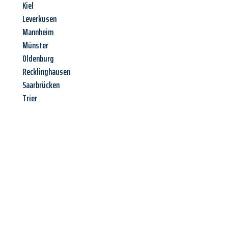
Kiel
Leverkusen
Mannheim
Münster
Oldenburg
Recklinghausen
Saarbrücken
Trier
Jetzt anfragen &
Angebot
mit Best-Preis
erhalten!
Schicken Sie uns jetzt Ihre unverbindliche Anfrage und sichern