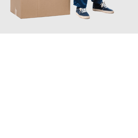
JETZT ANFRAGEN
Erleben Sie mit Umzugsmeister Busch Moers, wie
einfach und
stressfrei Ihr Umzug Moers Bochum
sein kann. Unser
Expertenteam steht bereit, um Ihnen einen reibungslosen
Übergang in Ihr neues Zuhause zu garantieren.
Jetzt
unverbindliches Angebot
erhalten &
100€ sparen: