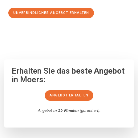
UNVERBINDLICHES ANGEBOT ERHALTEN
100% unverbindlich
– Garantiert eine Antwort
innerhalb von 15
Minuten
.
Erhalten Sie das
beste Angebot
in Moers:
ANGEBOT ERHALTEN
Angebot
in 15 Minuten
(garantiert).