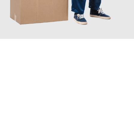
JETZT ANFRAGEN
Erleben Sie mit Umzugsmeister Busch Moers, wie
einfach und
stressfrei Ihr Umzug Moers Stuttgart
sein kann. Unser
Expertenteam steht bereit, um Ihnen einen reibungslosen
Übergang in Ihr neues Zuhause zu garantieren.
Jetzt
unverbindliches Angebot
erhalten &