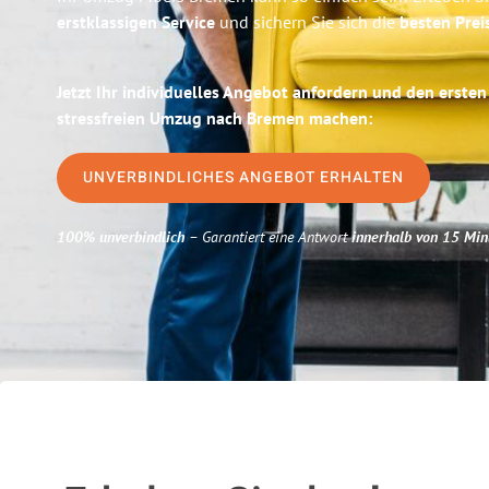
erstklassigen Service
und sichern Sie sich die
besten Prei
Jetzt Ihr individuelles Angebot anfordern und den ersten
stressfreien Umzug nach Bremen machen:
UNVERBINDLICHES ANGEBOT ERHALTEN
100% unverbindlich
– Garantiert eine Antwort
innerhalb von 15 Min