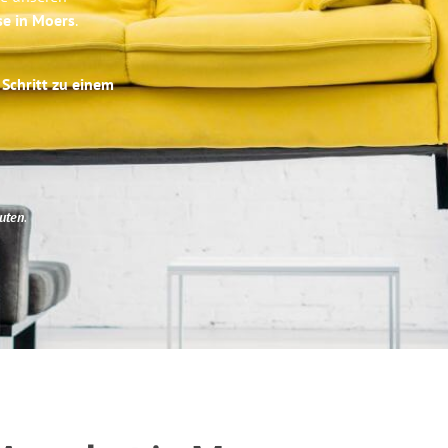
se in Moers
.
 Schritt zu einem
uten
.