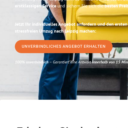
erstklassigen Service
und sichern Sie sich die
besten Prei
Jetzt Ihr individuelles Angebot anfordern und den ersten
stressfreien Umzug nach Leipzig machen:
UNVERBINDLICHES ANGEBOT ERHALTEN
100% unverbindlich
– Garantiert eine Antwort
innerhalb von 15 Min